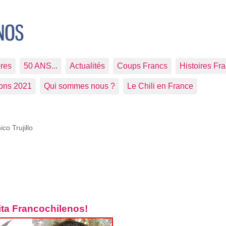
res
50 ANS...
Actualités
Coups Francs
Histoires Fr
ions 2021
Qui sommes nous ?
Le Chili en France
ico Trujillo
vita Francochilenos!