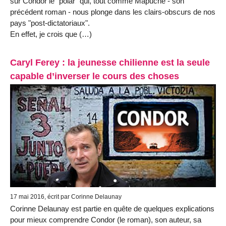
sur Condor le "polar" qui, tout comme Mapuche - son
précédent roman - nous plonge dans les clairs-obscurs de nos
pays "post-dictatoriaux".
En effet, je crois que (…)
Caryl Ferey : la jeunesse chilienne est la seule
capable d’inverser le cours des choses
17 mai 2016, écrit par Corinne Delaunay
Corinne Delaunay est partie en quête de quelques explications
pour mieux comprendre Condor (le roman), son auteur, sa