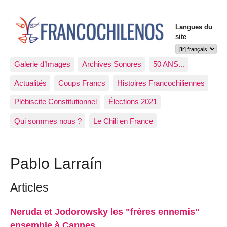
Langues du
site
Galerie d’Images
Archives Sonores
50 ANS...
Actualités
Coups Francs
Histoires Francochiliennes
Plébiscite Constitutionnel
Élections 2021
Qui sommes nous ?
Le Chili en France
Pablo Larraín
Articles
Neruda et Jodorowsky les "frères ennemis"
ensemble à Cannes