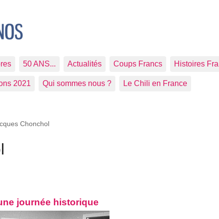
res
50 ANS...
Actualités
Coups Francs
Histoires Fr
ions 2021
Qui sommes nous ?
Le Chili en France
cques Chonchol
l
 une journée historique