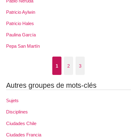
Pablo Neruda
Patricio Aylwin
Patricio Hales
Paulina García
Pepa San Martín
1
2
3
Autres groupes de mots-clés
Sujets
Disciplines
Ciudades Chile
Ciudades Francia