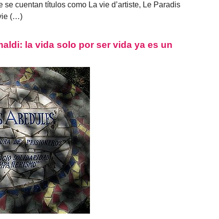
e se cuentan títulos como La vie d’artiste, Le Paradis
vie (…)
aldi: la vida solo por ser vida ya es un