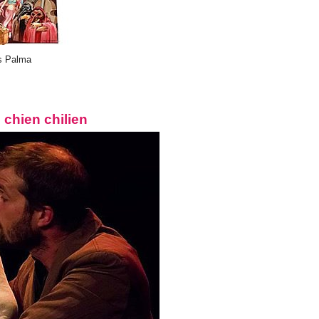
es Palma
 chien chilien