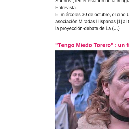
Sueños", tercer eslabón de la trilog
Entrevista.
El miércoles 30 de octubre, el cine
asociación Miradas Hispanas [1] al t
la proyección-debate de La (…)
"Tengo Miedo Torero" : un fi