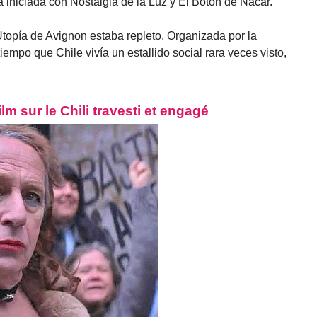
ía iniciada con Nostalgia de la Luz y El Botón de Nácar.
 Utopía de Avignon estaba repleto. Organizada por la
iempo que Chile vivía un estallido social rara veces visto,
lm sur le Chili travesti et engagé