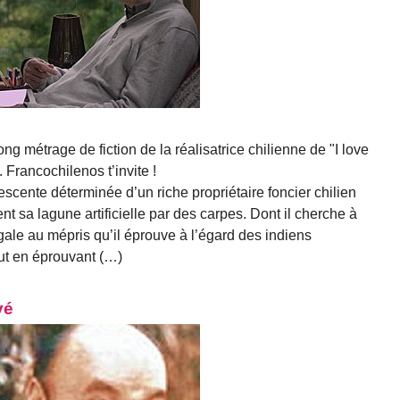
ong métrage de fiction de la réalisatrice chilienne de "I love
 Francochilenos t’invite !
lescente déterminée d’un riche propriétaire foncier chilien
t sa lagune artificielle par des carpes. Dont il cherche à
ale au mépris qu’il éprouve à l’égard des indiens
ut en éprouvant (…)
vé