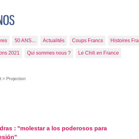
res
50 ANS...
Actualités
Coups Francs
Histoires Fr
ions 2021
Qui sommes nous ?
Le Chili en France
t >
Projection
ras : "molestar a los poderosos para
resión"