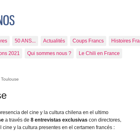
res
50 ANS...
Actualités
Coups Francs
Histoires Fr
ions 2021
Qui sommes nous ?
Le Chili en France
à Toulouse
se
presencia del cine y la cultura chilena en el ultimo
se
a través de
8 entrevistas exclusivas
con directores,
l cine y la cultura presentes en el certamen francés :