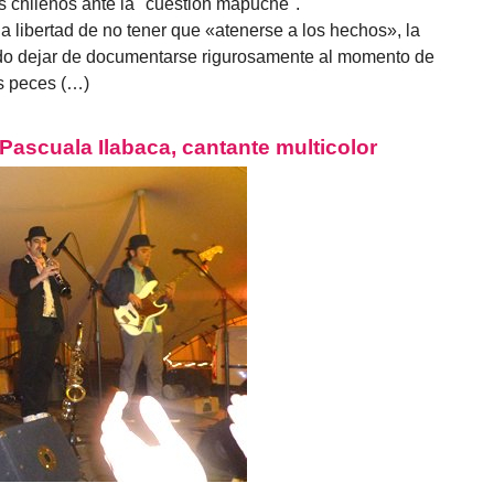
nos chilenos ante la "cuestión mapuche".
 la libertad de no tener que «atenerse a los hechos», la
do dejar de documentarse rigurosamente al momento de
os peces (…)
ascuala Ilabaca, cantante multicolor