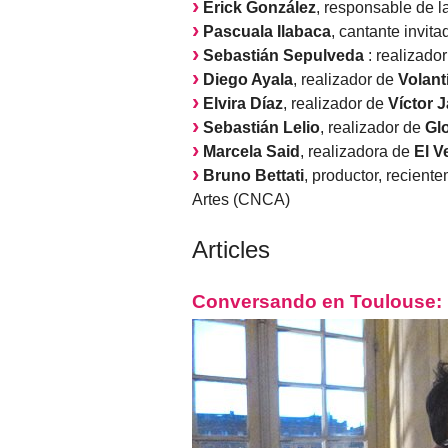
Erick González
, responsable de 
Pascuala Ilabaca
, cantante invita
Sebastián Sepulveda
: realizado
Diego Ayala
, realizador de
Volant
Elvira Díaz
, realizador de
Víctor 
Sebastián Lelio
, realizador de
Glo
Marcela Said
, realizadora de
El V
Bruno Bettati
, productor, recien
Artes (CNCA)
Articles
Conversando en Toulouse: 