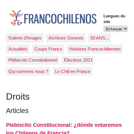
Langues du
site
Galerie d’Images
Archives Sonores
50 ANS...
Actualités
Coups Francs
Histoires Francochiliennes
Plébiscite Constitutionnel
Élections 2021
Qui sommes nous ?
Le Chili en France
Droits
Articles
Plebiscito Constitucional: ¿dónde votaremos
los Chilenos de Francia?