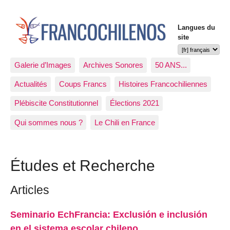
Langues du
site
Galerie d’Images
Archives Sonores
50 ANS...
Actualités
Coups Francs
Histoires Francochiliennes
Plébiscite Constitutionnel
Élections 2021
Qui sommes nous ?
Le Chili en France
Études et Recherche
Articles
Seminario EchFrancia: Exclusión e inclusión
en el sistema escolar chileno