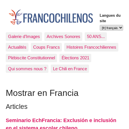
Langues du
site
Galerie d’Images
Archives Sonores
50 ANS...
Actualités
Coups Francs
Histoires Francochiliennes
Plébiscite Constitutionnel
Élections 2021
Qui sommes nous ?
Le Chili en France
Mostrar en Francia
Articles
Seminario EchFrancia: Exclusión e inclusión
en el sistema escolar chileno