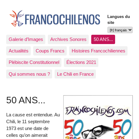
Langues du
site
Galerie d’Images
Archives Sonores
50 ANS...
Actualités
Coups Francs
Histoires Francochiliennes
Plébiscite Constitutionnel
Élections 2021
Qui sommes nous ?
Le Chili en France
50 ANS...
La cause est entendue. Au
Chili, le 11 septembre
1973 est une date de
celles qu’on aimerait