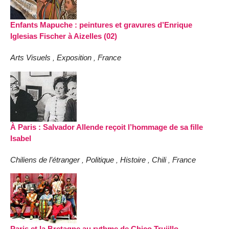
Enfants Mapuche : peintures et gravures d’Enrique
Iglesias Fischer à Aizelles (02)
Arts Visuels
Exposition
France
,
,
À Paris : Salvador Allende reçoit l’hommage de sa fille
Isabel
Chiliens de l’étranger
Politique
Histoire
Chili
France
,
,
,
,
Paris et la Bretagne au rythme de Chico Trujillo