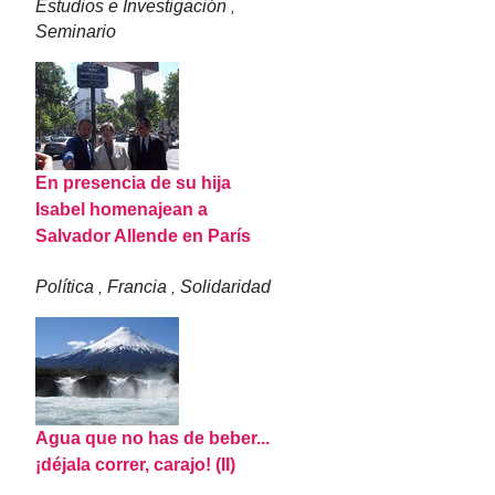
Estudios e Investigación
,
Seminario
En presencia de su hija
Isabel homenajean a
Salvador Allende en París
Política
Francia
Solidaridad
,
,
Agua que no has de beber...
¡déjala correr, carajo! (II)