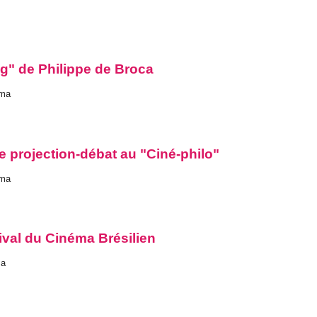
ng" de Philippe de Broca
lma
e projection-débat au "Ciné-philo"
lma
tival du Cinéma Brésilien
ma