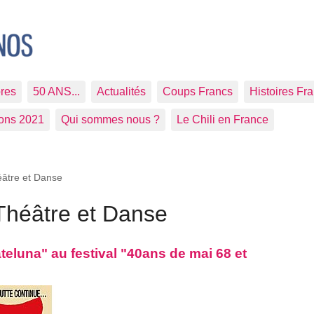
res
50 ANS...
Actualités
Coups Francs
Histoires Fr
ions 2021
Qui sommes nous ?
Le Chili en France
éâtre et Danse
Théâtre et Danse
ateluna" au festival "40ans de mai 68 et