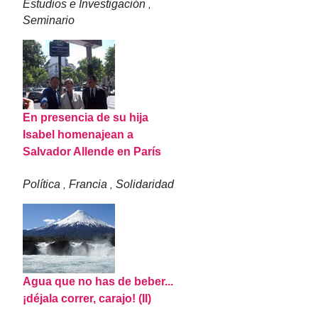
Estudios e Investigación
,
Seminario
En presencia de su hija
Isabel homenajean a
Salvador Allende en París
Política
Francia
Solidaridad
,
,
Agua que no has de beber...
¡déjala correr, carajo! (II)