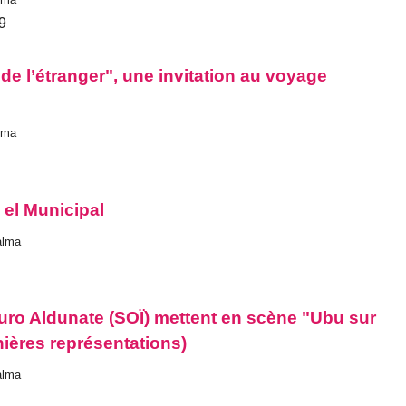
29
 de l’étranger", une invitation au voyage
alma
n el Municipal
alma
rturo Aldunate (SOÏ) mettent en scène "Ubu sur
rnières représentations)
alma