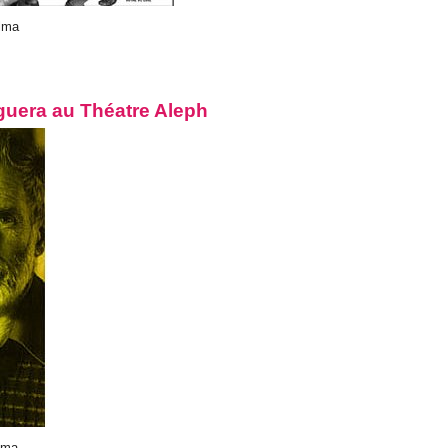
alma
oguera au Théatre Aleph
alma