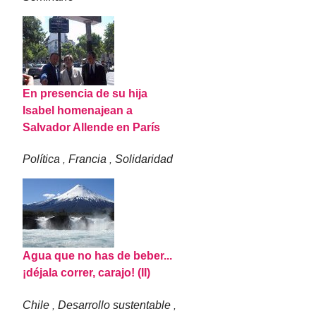
En presencia de su hija
Isabel homenajean a
Salvador Allende en París
Política
Francia
Solidaridad
,
,
Agua que no has de beber...
¡déjala correr, carajo! (II)
Chile
Desarrollo sustentable
,
,