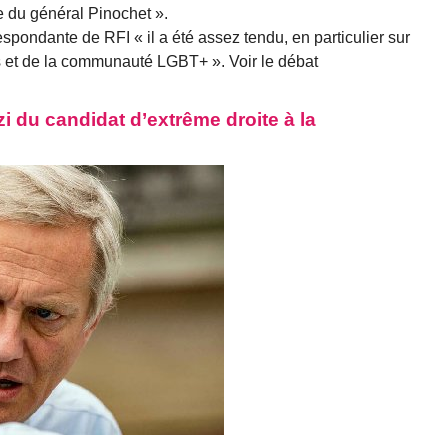
re du général Pinochet ».
rrespondante de RFI « il a été assez tendu, en particulier sur
s et de la communauté LGBT+ ». Voir le débat
zi du candidat d’extrême droite à la