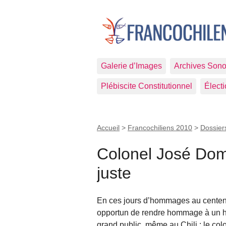
Galerie d’Images
Archives Sono
Plébiscite Constitutionnel
Élect
Accueil
>
Francochiliens 2010
>
Dossier
Colonel José Dom
juste
En ces jours d’hommages au centenair
opportun de rendre hommage à un h
grand public, même au Chili : le c