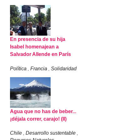
En presencia de su hija
Isabel homenajean a
Salvador Allende en París
Política
Francia
Solidaridad
,
,
Agua que no has de beber...
¡déjala correr, carajo! (II)
Chile
Desarrollo sustentable
,
,