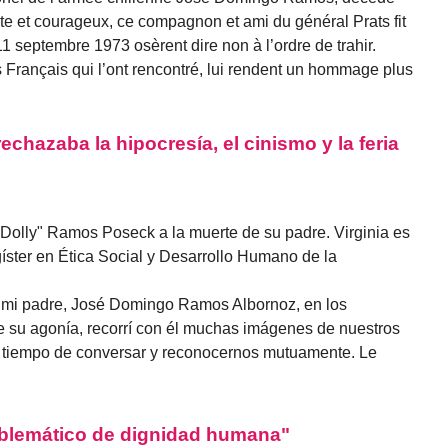
ste et courageux, ce compagnon et ami du général Prats fit
 11 septembre 1973 osèrent dire non à l’ordre de trahir.
s Français qui l’ont rencontré, lui rendent un hommage plus
echazaba la hipocresía, el cinismo y la feria
"Dolly" Ramos Poseck a la muerte de su padre. Virginia es
agíster en Ética Social y Desarrollo Humano de la
 mi padre, José Domingo Ramos Albornoz, en los
 su agonía, recorrí con él muchas imágenes de nuestros
l tiempo de conversar y reconocernos mutuamente. Le
mblemático de dignidad humana"