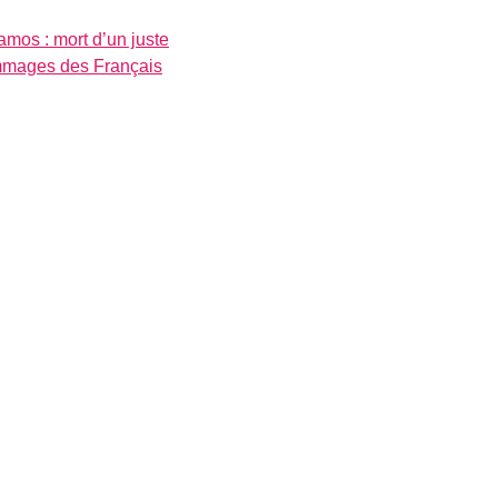
mos : mort d’un juste
ommages des Français