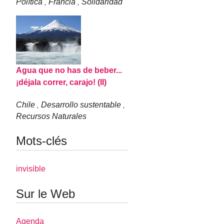
Política
Francia
Solidaridad
,
,
Agua que no has de beber...
¡déjala correr, carajo! (II)
Chile
Desarrollo sustentable
,
,
Recursos Naturales
Mots-clés
invisible
Sur le Web
Agenda