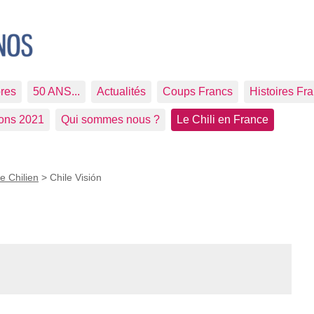
res
50 ANS...
Actualités
Coups Francs
Histoires Fr
ions 2021
Qui sommes nous ?
Le Chili en France
e Chilien
>
Chile Visión