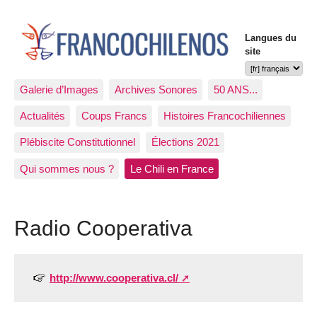
Langues du
site
Galerie d’Images
Archives Sonores
50 ANS...
Actualités
Coups Francs
Histoires Francochiliennes
Plébiscite Constitutionnel
Élections 2021
Qui sommes nous ?
Le Chili en France
Radio Cooperativa
http://www.cooperativa.cl/