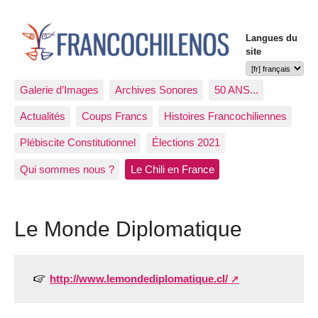
Langues du
site
Galerie d’Images
Archives Sonores
50 ANS...
Actualités
Coups Francs
Histoires Francochiliennes
Plébiscite Constitutionnel
Élections 2021
Qui sommes nous ?
Le Chili en France
Le Monde Diplomatique
http://www.lemondediplomatique.cl/