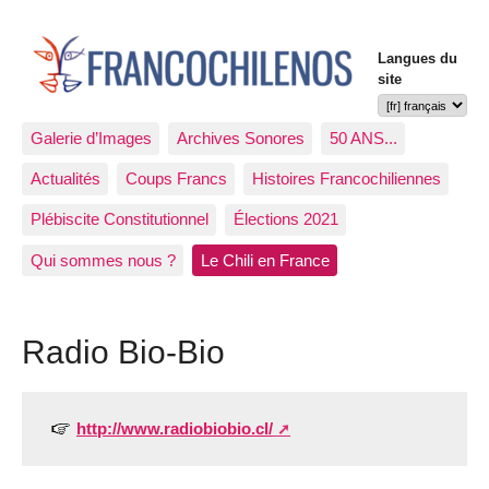
Langues du
site
Galerie d’Images
Archives Sonores
50 ANS...
Actualités
Coups Francs
Histoires Francochiliennes
Plébiscite Constitutionnel
Élections 2021
Qui sommes nous ?
Le Chili en France
Radio Bio-Bio
http://www.radiobiobio.cl/